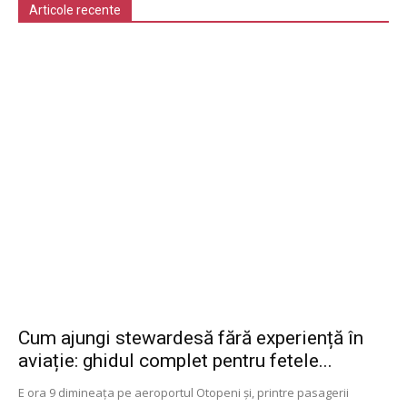
Articole recente
Cum ajungi stewardesă fără experiență în
aviație: ghidul complet pentru fetele...
E ora 9 dimineața pe aeroportul Otopeni și, printre pasagerii