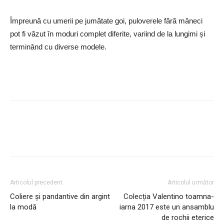
Împreună cu umerii pe jumătate goi, puloverele fără mâneci
pot fi văzut în moduri complet diferite, variind de la lungimi și
terminând cu diverse modele.
Articolul precedent
Articolul următor
Coliere și pandantive din argint
Colecția Valentino toamna-
la modă
iarna 2017 este un ansamblu
de rochii eterice