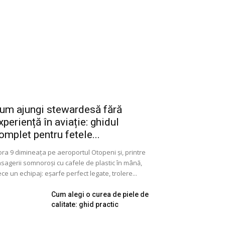
um ajungi stewardesă fără
xperiență în aviație: ghidul
omplet pentru fetele...
ora 9 dimineața pe aeroportul Otopeni și, printre
sagerii somnoroși cu cafele de plastic în mână,
ece un echipaj: eșarfe perfect legate, trolere...
Cum alegi o curea de piele de
calitate: ghid practic