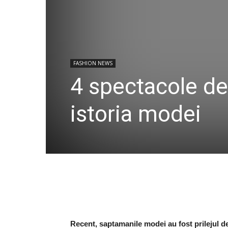
FASHION NEWS
4 spectacole d
istoria modei
Recent, saptamanile modei au fost prilejul d