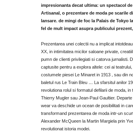
impresionanta decat ultima: un spectacol de 
Artisanal, o prezentare de moda pe scarile 
lansare. de mingi de foc la Palais de Tokyo 
fel de mult impact asupra publicului prezent, 
Prezentarea unei colectii nu a implicat intotdea
XX, in intimitatea micilor saloane private, crea
pumn de clienti privilegiati si catorva jurnalisti
captusite pentru a explora altele: cei ai teatru
costumele piesei Le Minaret in 1913 , sau din nou
baletul rus Le Train Bleu … La sfarsitul anilor 
revolutiona rolul si formatul defilarii de moda, 
Thierry Mugler sau Jean-Paul Gaultier. Departe de
wear va deschide un ocean de posibilitati in car
transformand prezentarea de moda intr-un scurt 
Alexander McQueen la Martin Margiela prin Yve
revolutionat istoria modei.