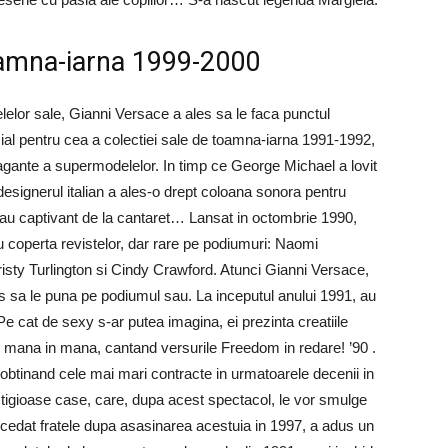
oamna-iarna 1999-2000
lelor sale, Gianni Versace a ales sa le faca punctul
cial pentru cea a colectiei sale de toamna-iarna 1991-1992,
agante a supermodelelor. In timp ce George Michael a lovit
esignerul italian a ales-o drept coloana sonora pentru
au captivant de la cantaret… Lansat in octombrie 1990,
ru coperta revistelor, dar rare pe podiumuri: Naomi
risty Turlington si Cindy Crawford. Atunci Gianni Versace,
cis sa le puna pe podiumul sau. La inceputul anului 1991, au
Pe cat de sexy s-ar putea imagina, ei prezinta creatiile
or, mana in mana, cantand versurile Freedom in redare! ’90 .
obtinand cele mai mari contracte in urmatoarele decenii in
tigioase case, care, dupa acest spectacol, le vor smulge
uccedat fratele dupa asasinarea acestuia in 1997, a adus un