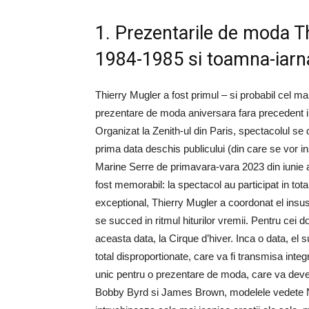
1. Prezentarile de moda T
1984-1985 si toamna-iar
Thierry Mugler a fost primul – si probabil cel m
prezentare de moda aniversara fara precedent in 
Organizat la Zenith-ul din Paris, spectacolul s
prima data deschis publicului (din care se vor
Marine Serre de primavara-vara 2023 din iunie a
fost memorabil: la spectacol au participat in to
exceptional, Thierry Mugler a coordonat el insusi 
se succed in ritmul hiturilor vremii. Pentru cei 
aceasta data, la Cirque d’hiver. Inca o data, el
total disproportionate, care va fi transmisa integ
unic pentru o prezentare de moda, care va deven
Bobby Byrd si James Brown, modelele vedete Na