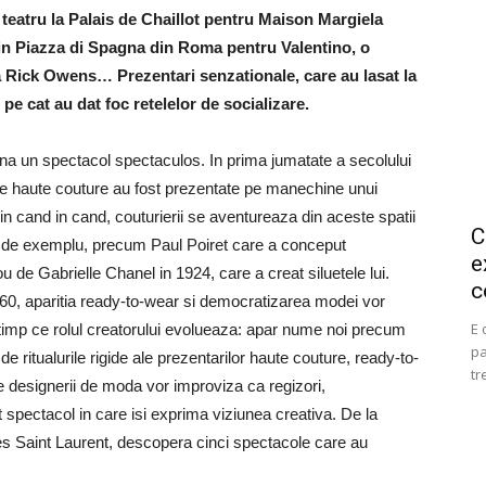
teatru la Palais de Chaillot pentru Maison Margiela
din Piazza di Spagna din Roma pentru Valentino, o
la Rick Owens… Prezentari senzationale, care au lasat la
pe cat au dat foc retelelor de socializare.
una un spectacol spectaculos. In prima jumatate a secolului
tiile haute couture au fost prezentate pe manechine unui
. Din cand in cand, couturierii se aventureaza din aceste spatii
C
lui, de exemplu, precum Paul Poiret care a conceput
e
 de Gabrielle Chanel in 1924, care a creat siluetele lui.
c
1960, aparitia ready-to-wear si democratizarea modei vor
E 
in timp ce rolul creatorului evolueaza: apar nume noi precum
pa
 ritualurile rigide ale prezentarilor haute couture, ready-to-
tr
e designerii de moda vor improviza ca regizori,
spectacol in care isi exprima viziunea creativa. De la
s Saint Laurent, descopera cinci spectacole care au