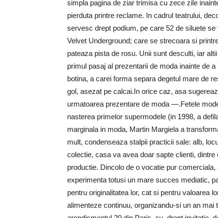
simpla pagina de ziar trimisa cu zece zile inainte,
pierduta printre reclame. In cadrul teatrului, de
servesc drept podium, pe care 52 de siluete se 
Velvet Underground; care se strecoara si printre
pateaza pista de rosu. Unii sunt desculti, iar alti
primul pasaj al prezentarii de moda inainte de a 
botina, a carei forma separa degetul mare de restul
gol, asezat pe calcai.In orice caz, asa sugerea
urmatoarea prezentare de moda —.Fetele modelel
nasterea primelor supermodele (in 1998, a defil
marginala in moda, Martin Margiela a transformat
mult, condenseaza stalpii practicii sale: alb, lo
colectie, casa va avea doar sapte clienti, dintre 
productie. Dincolo de o vocatie pur comerciala,
experimenta totusi un mare succes mediatic, pana 
pentru originalitatea lor, cat si pentru valoarea
alimenteze continuu, organizandu-si un an mai t
arondismentul 20 din Paris, cu, drept invitatie,