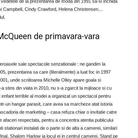
vedetele de la prezentarea de moda din 1991 sa-si inchida
aomi Campbell, Cindy Crawford, Helena Christensen…
ul.
 McQueen de primavara-vara
oasele sale spectacole senzationale : ne gandim la
5, prezentarea sa care (literalmente) a luat foc in 1997
1, unde scriitoarea Michelle Olley apare goala si
 stins din viata in 2010, nu s-a zgarcit la mijloace si cu
 enfant terrible al modei a organizat un spectacol pentru
tr-un hangar parasit, care avea sa marcheze atat istoria
scadoria de marketing – casa refuza chiar o invitatie catre
afaceri respectata, pentru a concentra atentia publicului
i stationari instalati de o parte si de alta a camerei, similari
 final, Shalom Harlow ia locul ei in centrul camerei. Stand pe