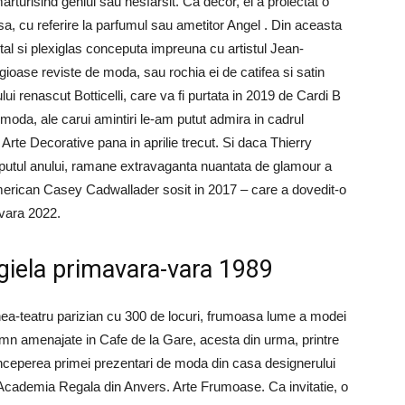
arturisind geniul sau nesfarsit. Ca decor, el a proiectat o
a, cu referire la parfumul sau ametitor Angel . Din aceasta
tal si plexiglas conceputa impreuna cu artistul Jean-
ioase reviste de moda, sau rochia ei de catifea si satin
lui renascut Botticelli, care va fi purtata in 2019 de Cardi B
a, ale carui amintiri le-am putut admira in cadrul
Arte Decorative pana in aprilie trecut. Si daca Thierry
eputul anului, ramane extravaganta nuantata de glamour a
american Casey Cadwallader sosit in 2017 – care a dovedit-o
 vara 2022.
giela primavara-vara 1989
enea-teatru parizian cu 300 de locuri, frumoasa lume a modei
 lemn amenajate in Cafe de la Gare, acesta din urma, printre
 inceperea primei prezentari de moda din casa designerului
 Academia Regala din Anvers. Arte Frumoase. Ca invitatie, o