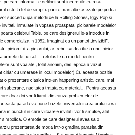
 pe care informatiile defilarii sunt incercuite cu rosu,
corul este la fel de simplu: panze mari albe asezate pe podea
vor succed dupa melodii de la Rolling Stones, Iggy Pop si
 invitati. Inmuiate in vopsea proaspata, picioarele modelelor
i poarta celebrul Tabis, pe care designerul le-a introdus in
le comercializa in 1992. Imaginat ca un pantof „invizibil”,
 piciorului. a piciorului, ar trebui sa dea iluzia unui picior
za urmele de pe sol — refolosite ca model pentru
or sunt voalate , total anonim, desi epoca a vazut
at chiar cu umerase in locul modelelor).Cu aceasta pozitie
 o prezentare clasica intr-un happening artistic, care, mai
curi subterane, nuditatea tratata ca material… Pentru aceasta
care doar doi vor fi livrati din cauza problemelor de
 aceasta parada va pune bazele universului creatorului si va
in punctul in care viitoarele invitatii vor fi smulse, atat
 lor simbolica. O emotie pe care designerul avea sa o
arziu prezentarea de moda intr-o gradina parasita din
 desene cu pasla ale copiilor… S-a nascut legenda Margiela.