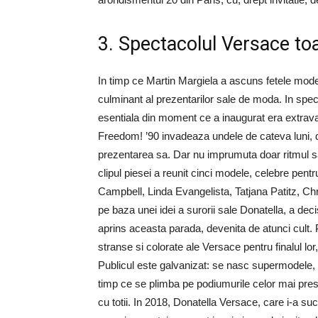
3. Spectacolul Versace t
In timp ce Martin Margiela a ascuns fetele mode
culminant al prezentarilor sale de moda. In spe
esentiala din moment ce a inaugurat era extrav
Freedom! ’90 invadeaza undele de cateva luni, d
prezentarea sa. Dar nu imprumuta doar ritmul s
clipul piesei a reunit cinci modele, celebre pent
Campbell, Linda Evangelista, Tatjana Patitz, Ch
pe baza unei idei a surorii sale Donatella, a de
aprins aceasta parada, devenita de atunci cult. 
stranse si colorate ale Versace pentru finalul l
Publicul este galvanizat: se nasc supermodele, 
timp ce se plimba pe podiumurile celor mai pres
cu totii. In 2018, Donatella Versace, care i-a s