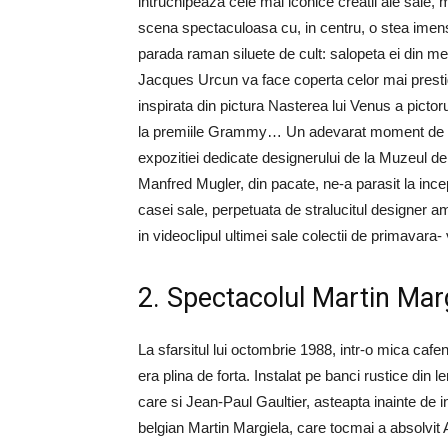
intruchipeaza cele mai iconice creatii ale sale, m
scena spectaculoasa cu, in centru, o stea imens
parada raman siluete de cult: salopeta ei din me
Jacques Urcun va face coperta celor mai prestig
inspirata din pictura Nasterea lui Venus a pictoru
la premiile Grammy… Un adevarat moment de mod
expozitiei dedicate designerului de la Muzeul de 
Manfred Mugler, din pacate, ne-a parasit la inc
casei sale, perpetuata de stralucitul designer 
in videoclipul ultimei sale colectii de primavara-
2. Spectacolul Martin Mar
La sfarsitul lui octombrie 1988, intr-o mica caf
era plina de forta. Instalat pe banci rustice din
care si Jean-Paul Gaultier, asteapta inainte de
belgian Martin Margiela, care tocmai a absolvit