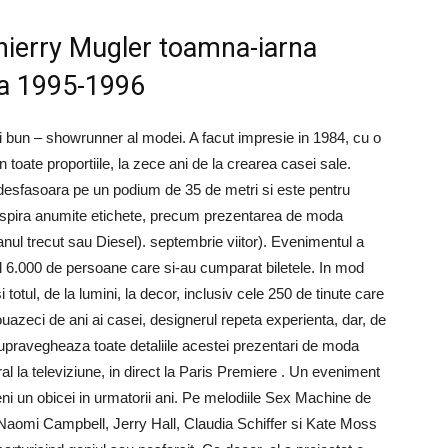
hierry Mugler toamna-iarna
na 1995-1996
ai bun – showrunner al modei. A facut impresie in 1984, cu o
toate proportiile, la zece ani de la crearea casei sale.
e desfasoara pe un podium de 35 de metri si este pentru
 inspira anumite etichete, precum prezentarea de moda
nul trecut sau Diesel). septembrie viitor). Evenimentul a
tal 6.000 de persoane care si-au cumparat biletele. In mod
totul, de la lumini, la decor, inclusiv cele 250 de tinute care
douazeci de ani ai casei, designerul repeta experienta, dar, de
 supravegheaza toate detaliile acestei prezentari de moda
ral la televiziune, in direct la Paris Premiere . Un eveniment
i un obicei in urmatorii ani. Pe melodiile Sex Machine de
omi Campbell, Jerry Hall, Claudia Schiffer si Kate Moss