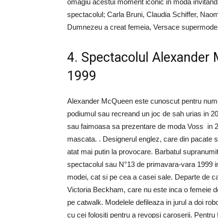
omagiu acestui moment iconic in moda invitand 
spectacolul; Carla Bruni, Claudia Schiffer, N
Dumnezeu a creat femeia, Versace supermodel
4. Spectacolul Alexander
1999
Alexander McQueen este cunoscut pentru numer
podiumul sau recreand un joc de sah urias in 200
sau faimoasa sa prezentare de moda Voss in 200
mascata. . Designerul englez, care din pacate s-a
atat mai putin la provocare. Barbatul supranumit
spectacolul sau N°13 de primavara-vara 1999 in
modei, cat si pe cea a casei sale. Departe de ca
Victoria Beckham, care nu este inca o femeie de 
pe catwalk. Modelele defileaza in jurul a doi robot
cu cei folositi pentru a revopsi caroserii. Pentru