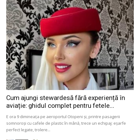
Cum ajungi stewardesă fără experiență în
aviație: ghidul complet pentru fetele...
E ora 9 dimineața pe aeroportul Otopeni și, printre pasagerii
somnoroși cu cafele de plastic în mână, trece un echipaj: eșarfe
perfect legate, trolere...