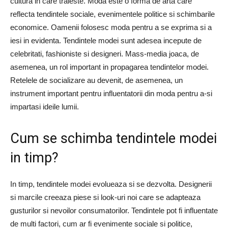
cultura in care traieste. Moda este o forma de arta care
reflecta tendintele sociale, evenimentele politice si schimbarile
economice. Oamenii folosesc moda pentru a se exprima si a
iesi in evidenta. Tendintele modei sunt adesea incepute de
celebritati, fashioniste si designeri. Mass-media joaca, de
asemenea, un rol important in propagarea tendintelor modei.
Retelele de socializare au devenit, de asemenea, un
instrument important pentru influentatorii din moda pentru a-si
impartasi ideile lumii.
Cum se schimba tendintele modei
in timp?
In timp, tendintele modei evolueaza si se dezvolta. Designerii
si marcile creeaza piese si look-uri noi care se adapteaza
gusturilor si nevoilor consumatorilor. Tendintele pot fi influentate
de multi factori, cum ar fi evenimente sociale si politice,