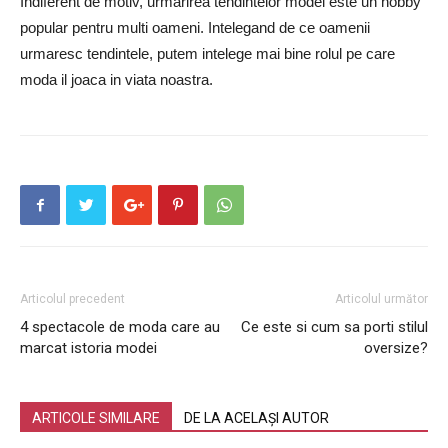
Indiferent de motiv, urmarirea tendintelor modei este un hobby
popular pentru multi oameni. Intelegand de ce oamenii
urmaresc tendintele, putem intelege mai bine rolul pe care
moda il joaca in viata noastra.
Articolul precedent
Articolul următor
4 spectacole de moda care au
Ce este si cum sa porti stilul
marcat istoria modei
oversize?
ARTICOLE SIMILARE
DE LA ACELAȘI AUTOR