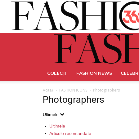
COLECȚII
FASHION NEWS
CELEBR
Acasă
FASHION ICONS
Photographers
Photographers
Ultimele
Ultimele
Articole recomandate