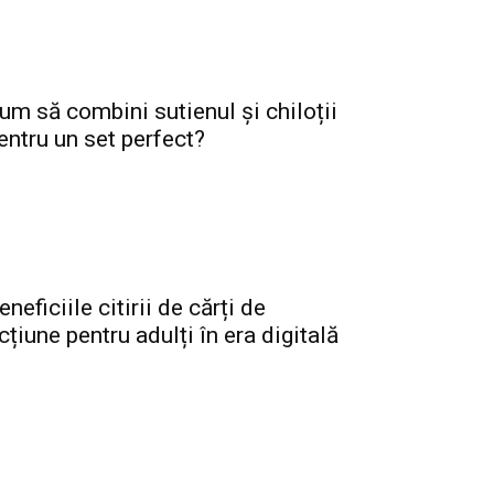
um să combini sutienul și chiloții
entru un set perfect?
eneficiile citirii de cărți de
icțiune pentru adulți în era digitală