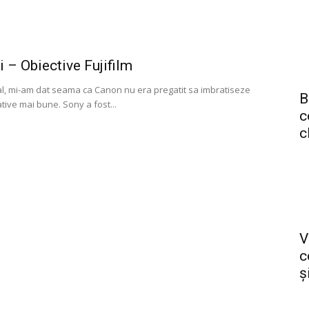
i – Obiective Fujifilm
al, mi-am dat seama ca Canon nu era pregatit sa imbratiseze
B
tive mai bune. Sony a fost...
c
c
V
c
și