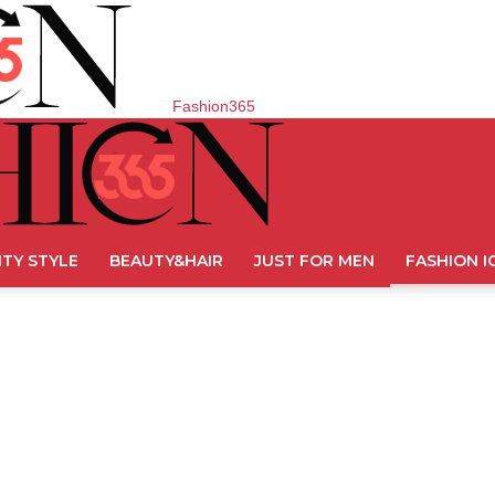
Fashion365
ITY STYLE
BEAUTY&HAIR
JUST FOR MEN
FASHION I