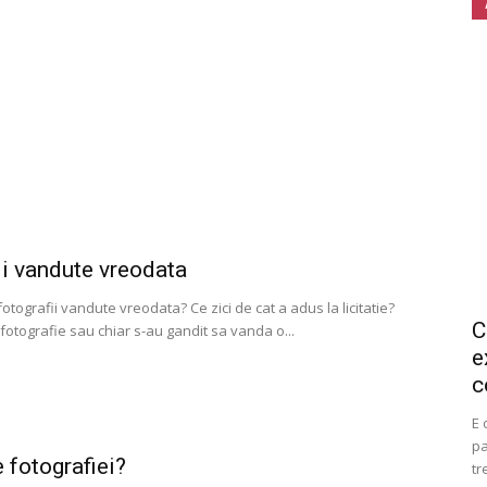
i vandute vreodata
tografii vandute vreodata? Ce zici de cat a adus la licitatie?
C
fotografie sau chiar s-au gandit sa vanda o...
e
c
E 
pa
e fotografiei?
tr