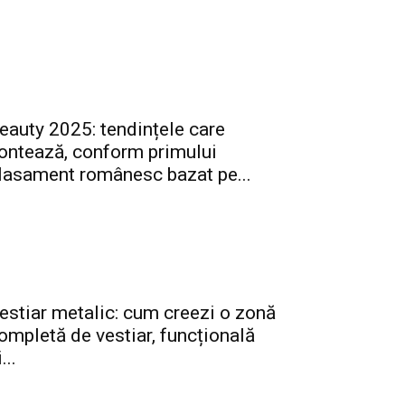
eauty 2025: tendințele care
ontează, conform primului
lasament românesc bazat pe...
estiar metalic: cum creezi o zonă
ompletă de vestiar, funcțională
...