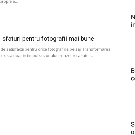
ropriile...
N
i
 sfaturi pentru fotografii mai bune
de satisfactii pentru orice fotograf de peisaj. Transformarea
 exista doar in timpul sezonului frunzelor cazute. ...
B
c
S
o