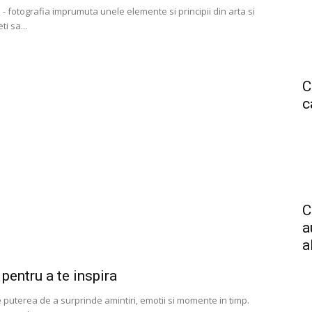
 - fotografia imprumuta unele elemente si principii din arta si
ti sa...
C
c
C
a
a
 pentru a te inspira
 puterea de a surprinde amintiri, emotii si momente in timp.