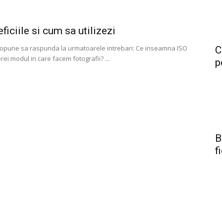
ficiile si cum sa utilizezi
propune sa raspunda la urmatoarele intrebari: Ce inseamna ISO
C
ei modul in care facem fotografii? ...
p
B
f