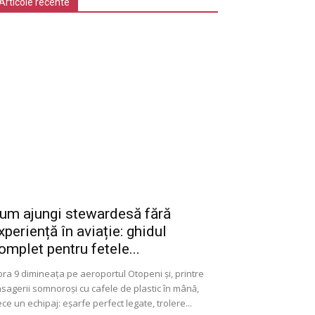
Articole recente
um ajungi stewardesă fără
xperiență în aviație: ghidul
omplet pentru fetele...
ora 9 dimineața pe aeroportul Otopeni și, printre
sagerii somnoroși cu cafele de plastic în mână,
ece un echipaj: eșarfe perfect legate, trolere...