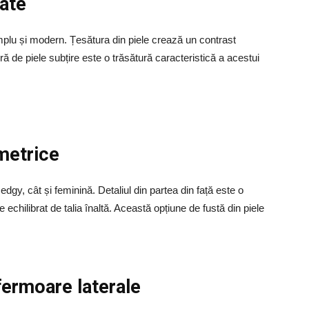
ate
mplu și modern. Țesătura din piele crează un contrast
ră de piele subțire este o trăsătură caracteristică a acestui
imetrice
dgy, cât și feminină. Detaliul din partea din față este o
e echilibrat de talia înaltă. Această opțiune de fustă din piele
 fermoare laterale