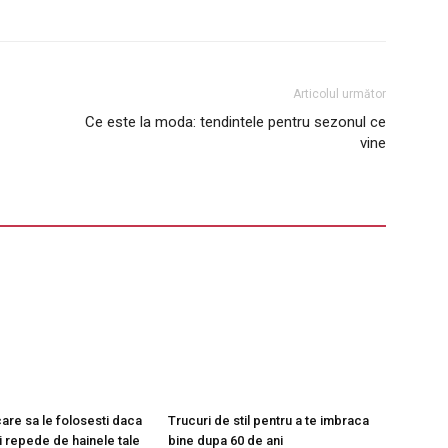
Articolul următor
Ce este la moda: tendintele pentru sezonul ce
vine
are sa le folosesti daca
Trucuri de stil pentru a te imbraca
ti repede de hainele tale
bine dupa 60 de ani