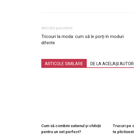
Articolul precedent
Tricouri la moda: cum să le porți în moduri
diferite
ARTICOLE SIMILARE
DE LA ACELAȘI AUTOR
Cum să combini sutienul și chiloții
Trucuri pe c
pentru un set perfect?
te plictises