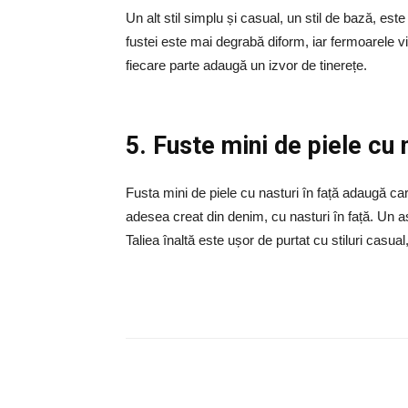
Un alt stil simplu și casual, un stil de bază, est
fustei este mai degrabă diform, iar fermoarele v
fiecare parte adaugă un izvor de tinerețe.
5. Fuste mini de piele cu n
Fusta mini de piele cu nasturi în față adaugă cara
adesea creat din denim, cu nasturi în față. Un 
Taliea înaltă este ușor de purtat cu stiluri casu