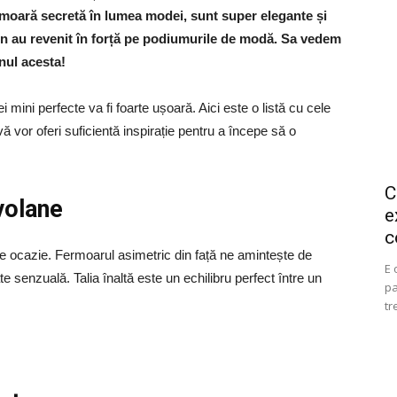
comoară secretă în lumea modei, sunt super elegante și
on au revenit în forță pe podiumurile de modă. Sa vedem
nul acesta!
tei mini perfecte va fi foarte ușoară. Aici este o listă cu cele
 vor oferi suficientă inspirație pentru a începe să o
C
volane
e
c
ce ocazie. Fermoarul asimetric din față ne amintește de
E 
te senzuală. Talia înaltă este un echilibru perfect între un
pa
tr