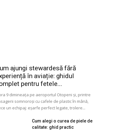
um ajungi stewardesă fără
xperiență în aviație: ghidul
omplet pentru fetele...
ora 9 dimineața pe aeroportul Otopeni și, printre
sagerii somnoroși cu cafele de plastic în mână,
ece un echipaj: eșarfe perfect legate, trolere...
Cum alegi o curea de piele de
calitate: ghid practic