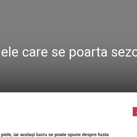
iele care se poarta sez
e piele, iar același lucru se poate spune despre fusta