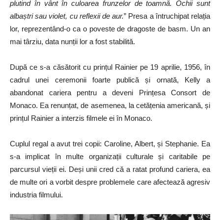
plutind în vânt în culoarea frunzelor de toamnă. Ochii sunt
albaștri sau violet, cu reflexii de aur.
” Presa a întruchipat relația
lor, reprezentând-o ca o poveste de dragoste de basm. Un an
mai târziu, data nunții lor a fost stabilită.
După ce s-a căsătorit cu prințul Rainier pe 19 aprilie, 1956, în
cadrul unei ceremonii foarte publică și ornată, Kelly a
abandonat cariera pentru a deveni Prințesa Consort de
Monaco. Ea renunțat, de asemenea, la cetățenia americană, și
prințul Rainier a interzis filmele ei în Monaco.
Cuplul regal a avut trei copii: Caroline, Albert, și Stephanie. Ea
s-a implicat în multe organizații culturale și caritabile pe
parcursul vieții ei. Deși unii cred că a ratat profund cariera, ea
de multe ori a vorbit despre problemele care afectează agresiv
industria filmului.