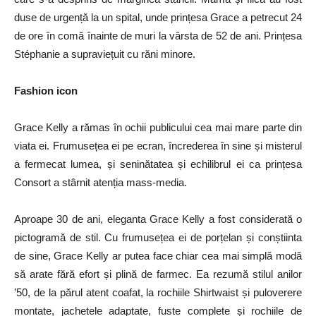
duse de urgență la un spital, unde prințesa Grace a petrecut 24
de ore în comă înainte de muri la vârsta de 52 de ani. Prințesa
Stéphanie a supraviețuit cu răni minore.
Fashion icon
Grace Kelly a rămas în ochii publicului cea mai mare parte din
viata ei. Frumusețea ei pe ecran, încrederea în sine și misterul
a fermecat lumea, și seninătatea și echilibrul ei ca prințesa
Consort a stârnit atenția mass-media.
Aproape 30 de ani, eleganta Grace Kelly a fost considerată o
pictogramă de stil. Cu frumusețea ei de porțelan și conștiinta
de sine, Grace Kelly ar putea face chiar cea mai simplă modă
să arate fără efort și plină de farmec. Ea rezumă stilul anilor
’50, de la părul atent coafat, la rochiile Shirtwaist și puloverere
montate, jachetele adaptate, fuste complete și rochiile de