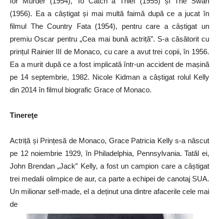
for Murder (1954), To Catch a Thief (1955) și The Swan
(1956). Ea a câștigat și mai multă faimă după ce a jucat în
filmul The Country Fata (1954), pentru care a câștigat un
premiu Oscar pentru „Cea mai bună actriță”. S-a căsătorit cu
prințul Rainier III de Monaco, cu care a avut trei copii, în 1956.
Ea a murit după ce a fost implicată într-un accident de mașină
pe 14 septembrie, 1982. Nicole Kidman a câștigat rolul Kelly
din 2014 în filmul biografic Grace of Monaco.
Tinereţe
Actriță și Prințesă de Monaco, Grace Patricia Kelly s-a născut
pe 12 noiembrie 1929, în Philadelphia, Pennsylvania. Tatăl ei,
John Brendan „Jack” Kelly, a fost un campion care a câștigat
trei medalii olimpice de aur, ca parte a echipei de canotaj SUA.
Un milionar self-made, el a deținut una dintre afacerile cele mai
de