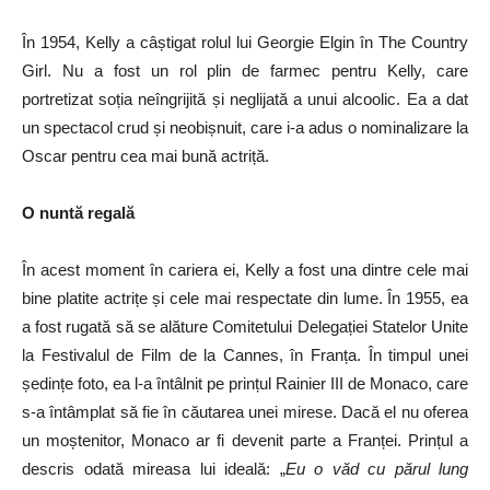
În 1954, Kelly a câștigat rolul lui Georgie Elgin în The Country
Girl. Nu a fost un rol plin de farmec pentru Kelly, care
portretizat soția neîngrijită și neglijată a unui alcoolic. Ea a dat
un spectacol crud și neobișnuit, care i-a adus o nominalizare la
Oscar pentru cea mai bună actriță.
O nuntă regală
În acest moment în cariera ei, Kelly a fost una dintre cele mai
bine platite actrițe și cele mai respectate din lume. În 1955, ea
a fost rugată să se alăture Comitetului Delegației Statelor Unite
la Festivalul de Film de la Cannes, în Franța. În timpul unei
ședințe foto, ea l-a întâlnit pe prințul Rainier III de Monaco, care
s-a întâmplat să fie în căutarea unei mirese. Dacă el nu oferea
un moștenitor, Monaco ar fi devenit parte a Franței. Prințul a
descris odată mireasa lui ideală: „
Eu o văd cu părul lung