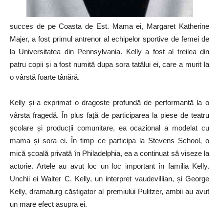
succes de pe Coasta de Est. Mama ei, Margaret Katherine
Majer, a fost primul antrenor al echipelor sportive de femei de
la Universitatea din Pennsylvania. Kelly a fost al treilea din
patru copii și a fost numită dupa sora tatălui ei, care a murit la
o vârstă foarte tânără.
Kelly și-a exprimat o dragoste profundă de performanță la o
vârsta fragedă. În plus față de participarea la piese de teatru
școlare și producții comunitare, ea ocazional a modelat cu
mama și sora ei. În timp ce participa la Stevens School, o
mică școală privată în Philadelphia, ea a continuat să viseze la
actorie. Artele au avut loc un loc important în familia Kelly.
Unchii ei Walter C. Kelly, un interpret vaudevillian, și George
Kelly, dramaturg căștigator al premiului Pulitzer, ambii au avut
un mare efect asupra ei.