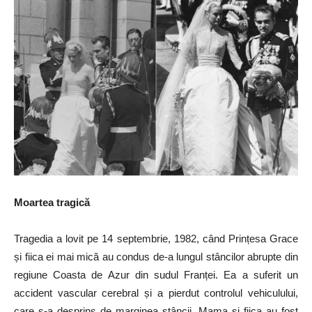
Moartea tragică
Tragedia a lovit pe 14 septembrie, 1982, când Prințesa Grace
și fiica ei mai mică au condus de-a lungul stâncilor abrupte din
regiune Coasta de Azur din sudul Franței. Ea a suferit un
accident vascular cerebral și a pierdut controlul vehiculului,
care s-a desprins de marginea stâncii. Mama și fiica au fost