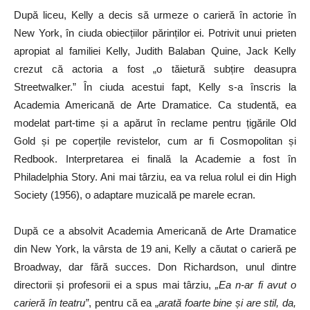
După liceu, Kelly a decis să urmeze o carieră în actorie în
New York, în ciuda obiecțiilor părinților ei. Potrivit unui prieten
apropiat al familiei Kelly, Judith Balaban Quine, Jack Kelly
crezut că actoria a fost „o tăietură subțire deasupra
Streetwalker.” În ciuda acestui fapt, Kelly s-a înscris la
Academia Americană de Arte Dramatice. Ca studentă, ea
modelat part-time și a apărut în reclame pentru țigările Old
Gold și pe coperțile revistelor, cum ar fi Cosmopolitan și
Redbook. Interpretarea ei finală la Academie a fost în
Philadelphia Story. Ani mai târziu, ea va relua rolul ei din High
Society (1956), o adaptare muzicală pe marele ecran.
După ce a absolvit Academia Americană de Arte Dramatice
din New York, la vârsta de 19 ani, Kelly a căutat o carieră pe
Broadway, dar fără succes. Don Richardson, unul dintre
directorii și profesorii ei a spus mai târziu,
„Ea n-ar fi avut o
carieră în teatru”
, pentru că ea „
arată foarte bine și are stil, da,