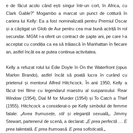
e de făcut acolo când ești singur într-un cort, în Africa, cu
Clark Gable?” Mogambo a marcat un punct de cotitură în
cariera lui Kelly: Ea a fost nominalizată pentru Premiul Oscar
și a câștigat un Glob de Aur pentru cea mai bună actriță în rol
secundar. MGM i-a oferit un contract de șapte ani, pe care l-a
acceptat cu condiția ca ea să trăiască în Manhattan în fiecare
an, astfel încât ea ar putea continua activitatea.
Kelly a refuzat rolul lui Edie Doyle în On the Waterfront (opus
Marlon Brando), astfel încât să poată lucra în curând cu
prietenul și mentorul Alfred Hitchcock. În anii 1950, Kelly a
făcut trei filme cu legendarul maestru al suspansului: Rear
Window (1954), Dial M for Murder (1954) și To Catch a Thief
(1955). Hitchcock a considerat-o pe Kelly simbolul de femme
fatale: „
Avea frumusețe, stil și eleganță sexuală
„. Jimmy
Stewart, partenerul de scenă, a declarat: „
E prea perfectă … E
prea talentată. E prea frumoasă. E prea sofisticată.
„