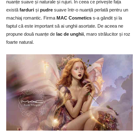
nuanțe suave și naturale și rujuri. În ceea ce privește fața
există
farduri
și
pudre
suave într-o nuanță perlată pentru un
machiaj romantic. Firma
MAC Cosmetics
s-a gândit și la
faptul că este important să ai unghii asortate. De aceea ne
propune două nuanțe de
lac de unghii
, maro strălucitor și roz
foarte natural.