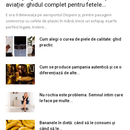
aviație: ghidul complet pentru fetele...
E ora 9 dimineața pe aeroportul Otopeni și, printre pasagerii
somnoroși cu cafele de plastic în mână, trece un echipaj: eșarfe
perfect legate, trolere...
Cum alegi o curea de piele de calitate: ghid
practic
Cum se produce șampania autentică și ce o
diferențiază de alte...
Nu rochia este problema. Semnul intim care
le face pe multe...
Bananele în dietă: când să le consumi și
când să le...