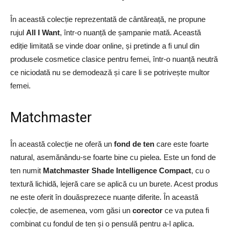
În această colecție reprezentată de cântăreață, ne propune
rujul
All I Want
, într-o nuanță de șampanie mată. Această
ediție limitată se vinde doar online, și pretinde a fi unul din
produsele cosmetice clasice pentru femei, într-o nuanță neutră
ce niciodată nu se demodează și care li se potrivește multor
femei.
Matchmaster
În această colecție ne oferă un
fond de ten
care este foarte
natural, asemănându-se foarte bine cu pielea. Este un fond de
ten numit
Matchmaster Shade Intelligence Compact
, cu o
textură lichidă, lejeră care se aplică cu un burete. Acest produs
ne este oferit în douăsprezece nuanțe diferite. În această
colecție, de asemenea, vom găsi un
corector
ce va putea fi
combinat cu fondul de ten și o pensulă pentru a-l aplica.