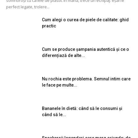
somnoroși cu cafele de plastic în mână, trece un echipaj: eșarfe
perfect legate, trolere...
Cum alegi o curea de piele de calitate: ghid
practic
Cum se produce șampania autentică și ce o
diferențiază de alte...
Nu rochia este problema. Semnul intim care
le face pe multe...
Bananele în dietă: când să le consumi și
când să le...
Sneakersii legendari care merg oriunde: de