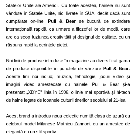
Statelor Unite ale Americii. Cu toate acestea, hainele nu sunt
vândute în Statele Unite, nici livrate în SUA, decât dacă sunt
cumpărate on-line.
Pull & Bear
se bucură de extindere
internațională rapidă, ca urmare a filozofiei lor de modă, care
are ca scop fuziunea creativității și designul de calitate, cu un
răspuns rapid la cerințele pieței.
Noi linii de produse introduse în magazine au diversificat gama
de produse disponibile în punctele de vânzare
Pull & Bear
.
Aceste linii noi includ; muzică, tehnologie, jocuri video și
imagini video amestecate cu hainele. Pull & Bear și-a
prezentat „XDYE” linia în 1998, o linie mai sportivă și hi-tech
de haine legate de icoanele culturii tinerilor secolului al 21-lea.
Acest brand a introdus noua colecție numită clasa de uzură cu
celebrul model Milanese Mathieu Zannoni, cu un amestec de
eleganță cu un stil sportiv.