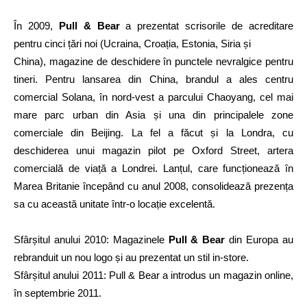
În 2009,
Pull & Bear
a prezentat scrisorile de acreditare
pentru cinci țări noi (Ucraina, Croația, Estonia, Siria și
China), magazine de deschidere în punctele nevralgice pentru
tineri. Pentru lansarea din China, brandul a ales centru
comercial Solana, în nord-vest a parcului Chaoyang, cel mai
mare parc urban din Asia și una din principalele zone
comerciale din Beijing. La fel a făcut și la Londra, cu
deschiderea unui magazin pilot pe Oxford Street, artera
comercială de viață a Londrei. Lanțul, care funcționează în
Marea Britanie începând cu anul 2008, consolidează prezența
sa cu această unitate într-o locație excelentă.
Sfârșitul anului 2010: Magazinele
Pull & Bear
din Europa au
rebranduit un nou logo și au prezentat un stil in-store.
Sfârșitul anului 2011: Pull & Bear a introdus un magazin online,
în septembrie 2011.