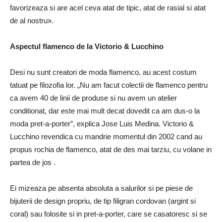
favorizeaza si are acel ceva atat de tipic, atat de rasial si atat
de al nostru».
Aspectul flamenco de la Victorio & Lucchino
Desi nu sunt creatori de moda flamenco, au acest costum
tatuat pe filozofia lor.
„Nu am facut colectii de flamenco pentru
ca avem 40 de linii de produse si nu avem un atelier
conditionat, dar este mai mult decat dovedit ca am dus-o la
moda pret-a-porter”, explica Jose Luis Medina.
Victorio &
Lucchino revendica cu mandrie momentul din 2002 cand au
propus
rochia de flamenco, atat de des mai tarziu, cu volane in
partea de jos
.
Ei mizeaza pe
absenta absoluta a salurilor
si pe piese de
bijuterii de design propriu, de tip filigran cordovan (argint si
coral) sau folosite si in pret-a-porter, care se casatoresc si se