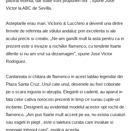
pastrat esenta, dar toate sunt propuneri noi ”, spune Jose
Victor la ABC de Sevilla.
Asteptarile erau mari.
Victorio & Lucchino a devenit una dintre
firmele de referinta ale stilului andaluz prin excelenta si ale
acului precis si creativ.
„Ne-am gandit mult la asta pentru ca in
prezent este o
invazie a rochiilor flamenco, cu tendinte foarte
diferite
si nu am vrut sa dezamagim”, spune Jose Victor
Rodriguez.
Cantareata si chitara de flamenco in acest tablao legendar din
Plaza Santa Cruz.
Unul cate unul, desenele au fost coborate
pe o scara ingusta si abrupta.
Eleganti si cadenti, au aparut in
fata celor cativa norocosi prezenti in timp ce sunau cuple-uri
incitante.
Designerii au evidentiat
modelul
acestor opt rochii de
flamenco.
„Am pus foarte mult accent pe ea,
nu exista cusaturi
sau sageti in piept
, este o taietura curata care invaluie si
mangaie intregul corp”, explica acestia.