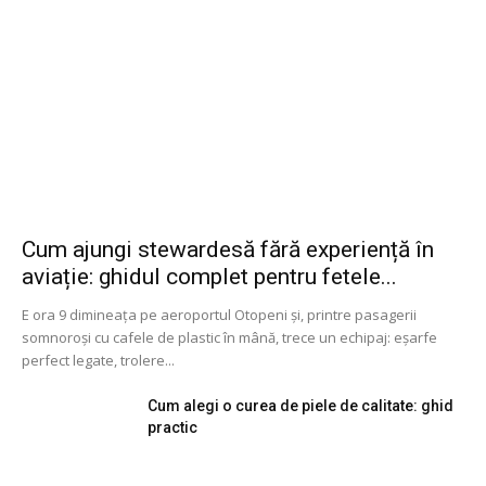
Cum ajungi stewardesă fără experiență în
aviație: ghidul complet pentru fetele...
E ora 9 dimineața pe aeroportul Otopeni și, printre pasagerii
somnoroși cu cafele de plastic în mână, trece un echipaj: eșarfe
perfect legate, trolere...
Cum alegi o curea de piele de calitate: ghid
practic