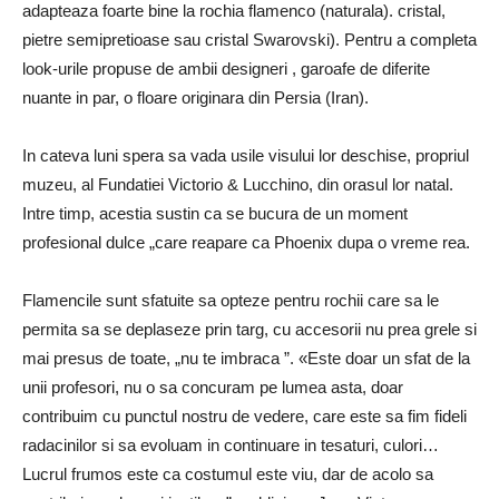
adapteaza foarte bine la rochia flamenco (naturala). cristal,
pietre semipretioase sau cristal Swarovski).
Pentru a completa
look-urile propuse de ambii designeri
, garoafe
de diferite
nuante in par, o floare originara din Persia (Iran).
In cateva luni spera sa vada usile visului lor deschise, propriul
muzeu, al Fundatiei Victorio & Lucchino, din orasul lor natal
.
Intre timp, acestia sustin ca se bucura de un moment
profesional dulce „care reapare ca Phoenix dupa o vreme rea.
Flamencile sunt sfatuite sa opteze pentru rochii care sa le
permita sa se deplaseze prin targ, cu accesorii nu prea grele si
mai presus de toate, „nu te imbraca ”. «Este doar un sfat de la
unii profesori, nu o sa concuram pe lumea asta, doar
contribuim cu punctul nostru de vedere, care este sa fim fideli
radacinilor si sa evoluam in continuare in tesaturi, culori…
Lucrul frumos este ca costumul este viu, dar de acolo sa