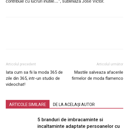
contribuie cu lucruri inutile…”, subliniaza Jose Victor.
Articolul precedent
Articolul următor
Iata cum sa fii la moda 365 de
Mastile salveaza afacerile
zile din 365, intr-un studio de
firmelor de moda flamenco
videochat!
ARTICOLE SIMILARE
DE LA ACELAȘI AUTOR
5 branduri de imbracaminte si
incaltaminte adaptate persoanelor cu