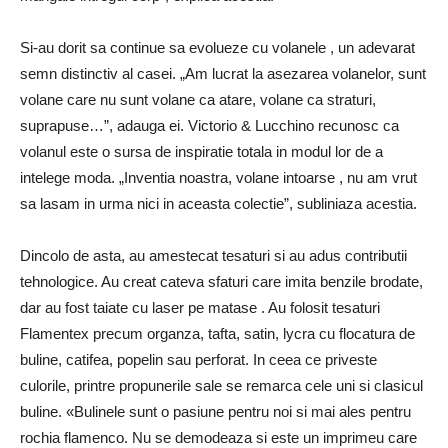
Si-au dorit
sa continue sa evolueze cu volanele
, un adevarat
semn distinctiv al casei.
„Am lucrat la asezarea volanelor, sunt
volane care nu sunt volane ca atare, volane ca straturi,
suprapuse…”, adauga ei.
Victorio & Lucchino recunosc ca
volanul este o sursa de inspiratie totala in modul lor de a
intelege moda.
„Inventia noastra,
volane intoarse
, nu am vrut
sa lasam in urma nici in aceasta colectie”, subliniaza acestia.
Dincolo de asta, au amestecat tesaturi si au adus contributii
tehnologice.
Au creat cateva sfaturi care imita benzile brodate,
dar au fost
taiate cu laser pe matase
.
Au folosit tesaturi
Flamentex precum organza, tafta, satin, lycra cu flocatura de
buline, catifea, popelin sau perforat.
In ceea ce priveste
culorile, printre propunerile sale se remarca cele uni si clasicul
buline.
«Bulinele sunt o pasiune pentru noi si mai ales pentru
rochia flamenco.
Nu se demodeaza si este un imprimeu care