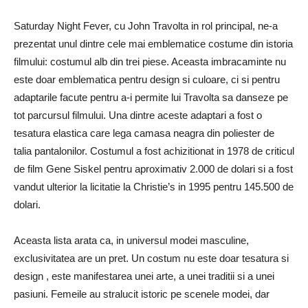
Saturday Night Fever, cu John Travolta in rol principal, ne-a
prezentat unul dintre cele mai emblematice costume din istoria
filmului: costumul alb din trei piese. Aceasta imbracaminte nu
este doar emblematica pentru design si culoare, ci si pentru
adaptarile facute pentru a-i permite lui Travolta sa danseze pe
tot parcursul filmului. Una dintre aceste adaptari a fost o
tesatura elastica care lega camasa neagra din poliester de
talia pantalonilor. Costumul a fost achizitionat in 1978 de criticul
de film Gene Siskel pentru aproximativ 2.000 de dolari si a fost
vandut ulterior la licitatie la Christie’s in 1995 pentru 145.500 de
dolari.
Aceasta lista arata ca, in universul modei masculine,
exclusivitatea are un pret. Un costum nu este doar tesatura si
design , este manifestarea unei arte, a unei traditii si a unei
pasiuni. Femeile au stralucit istoric pe scenele modei, dar