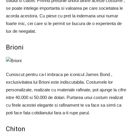
stilului si clasei. Privind preturile unora dintre aceste costume ,
se poate intelege importanta si valoarea pe care societatea le
acorda acestora. Cu piese cu pret la indemana unui numar
foarte mic, cei care si le permit se bucura de o experienta de
lux de neegalat.
Brioni
Cunoscut pentru ca-l imbraca pe iconicul James Bond ,
exclusivitatea lui Brioni este indiscutabila. Costumele lor
personalizate, realizate cu materiale rafinate, pot ajunge la cifre
intre 40.000 si 50.000 de dolari. Purtarea unui costum realizat
cu firele acestei elegante si rafinament te va face sa simti ca
poti face fata cotidianului fara a-ti rupe parul.
Chiton