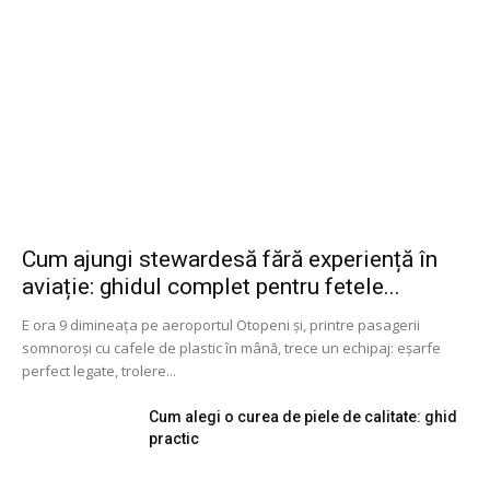
Cum ajungi stewardesă fără experiență în
aviație: ghidul complet pentru fetele...
E ora 9 dimineața pe aeroportul Otopeni și, printre pasagerii
somnoroși cu cafele de plastic în mână, trece un echipaj: eșarfe
perfect legate, trolere...
Cum alegi o curea de piele de calitate: ghid
practic