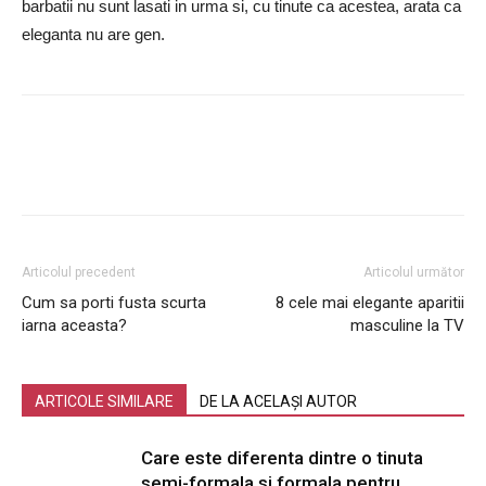
barbatii nu sunt lasati in urma si, cu tinute ca acestea, arata ca
eleganta nu are gen.
Articolul precedent
Articolul următor
Cum sa porti fusta scurta
8 cele mai elegante aparitii
iarna aceasta?
masculine la TV
ARTICOLE SIMILARE
DE LA ACELAȘI AUTOR
Care este diferenta dintre o tinuta
semi-formala si formala pentru