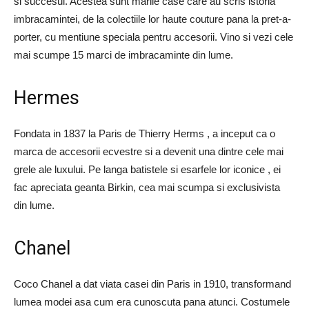
si succesul. Acestea sunt marile case care au scris istoria
imbracamintei, de la colectiile lor haute couture pana la pret-a-
porter, cu mentiune speciala pentru accesorii. Vino si vezi cele
mai scumpe 15 marci de imbracaminte din lume.
Hermes
Fondata in 1837 la Paris de Thierry Herms , a inceput ca o
marca de accesorii ecvestre si a devenit una dintre cele mai
grele ale luxului. Pe langa batistele si esarfele lor iconice , ei
fac apreciata geanta Birkin, cea mai scumpa si exclusivista
din lume.
Chanel
Coco Chanel a dat viata casei din Paris in 1910, transformand
lumea modei asa cum era cunoscuta pana atunci. Costumele