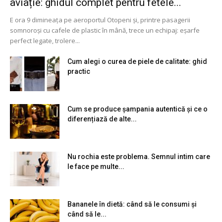
aviație: ghidul complet pentru fetele...
E ora 9 dimineața pe aeroportul Otopeni și, printre pasagerii
somnoroși cu cafele de plastic în mână, trece un echipaj: eșarfe
perfect legate, trolere...
Cum alegi o curea de piele de calitate: ghid
practic
Cum se produce șampania autentică și ce o
diferențiază de alte...
Nu rochia este problema. Semnul intim care
le face pe multe...
Bananele în dietă: când să le consumi și
când să le...